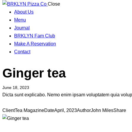
Close
About Us
Menu
Journal
BRKLYN Fam Club
Make A Reservation
Contact
Ginger tea
June 18, 2023
Dicta sunt explicabo. Nemo enim ipsam voluptatem quia volupta
Client
Tea Magazine
Date
April, 2023
Author
John Miles
Share