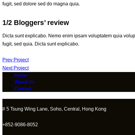
fugit, sed dolore sed do magna quia.
1/2 Bloggers’ review
Dicta sunt explicabo. Nemo enim ipsam voluptatem quia volupta
fugit, sed quia. Dicta sunt explicabo.
Post
Prev Project
Next Project
navigation
Home
About Us
Contact
# 5 Tsung Wing Lane, Soho, Central, Hong Kong
+852-9086-8052