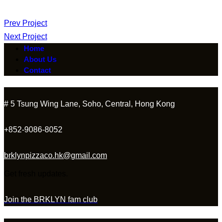
Post
Prev Project
Next Project
navigation
Home
About Us
Contact
# 5 Tsung Wing Lane, Soho, Central, Hong Kong
+852-9086-8052
brklynpizzaco.hk@gmail.com
Get fresh updates.
Join the BRKLYN fam club