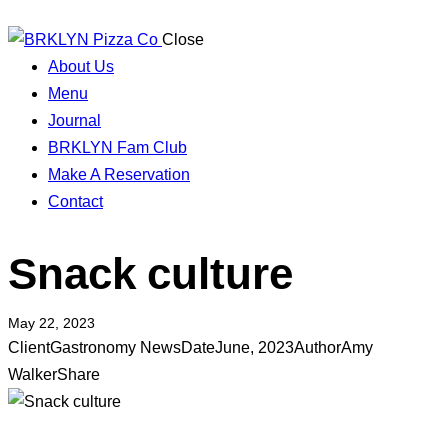
Close
About Us
Menu
Journal
BRKLYN Fam Club
Make A Reservation
Contact
Snack culture
May 22, 2023
Client
Gastronomy News
Date
June, 2023
Author
Amy
Walker
Share