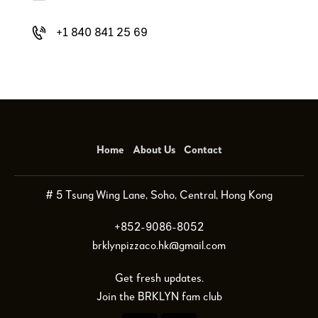
+1 840 841 25 69
Home
About Us
Contact
# 5 Tsung Wing Lane, Soho, Central, Hong Kong
+852-9086-8052
brklynpizzaco.hk@gmail.com
Get fresh updates.
Join the BRKLYN fam club